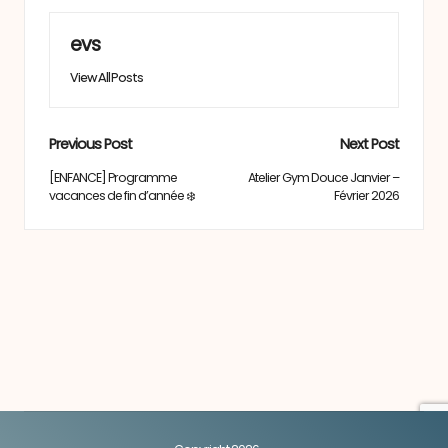
evs
View All Posts
Post
Previous Post
Next Post
navigation
[ENFANCE] Programme
Atelier Gym Douce Janvier –
vacances de fin d’année ❄️
Février 2026