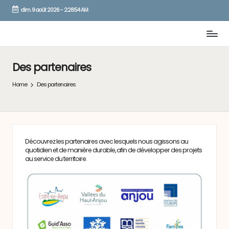
dim. 9 août 2026
-
2:28:54 AM
Skip
to
content
Des partenaires
Home
Des partenaires
Découvrez les partenaires avec lesquels nous agissons au
quotidien et de manière durable, afin de développer des projets
au service du territoire.