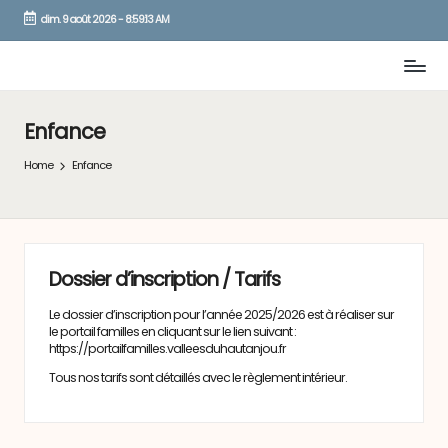
dim. 9 août 2026
-
8:59:13 AM
Skip
to
content
Enfance
Home
Enfance
Dossier d’inscription / Tarifs
Le dossier d’inscription pour l’année 2025/2026 est à réaliser sur
le portail familles en cliquant sur le lien suivant :
https://portailfamilles.valleesduhautanjou.fr
Tous nos tarifs sont détaillés avec le règlement intérieur.