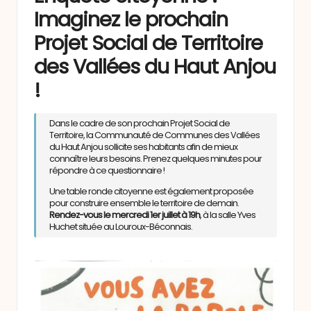
Imaginez le prochain
Projet Social de Territoire
des Vallées du Haut Anjou
!
Dans le cadre de son prochain Projet Social de
Territoire, la Communauté de Communes des Vallées
du Haut Anjou sollicite ses habitants afin de mieux
connaître leurs besoins. Prenez quelques minutes pour
répondre à ce questionnaire !
Une table ronde citoyenne est également proposée
pour construire ensemble le territoire de demain.
Rendez-vous le mercredi 1er juillet à 19h
, à la salle Yves
Huchet située au Louroux-Béconnais.