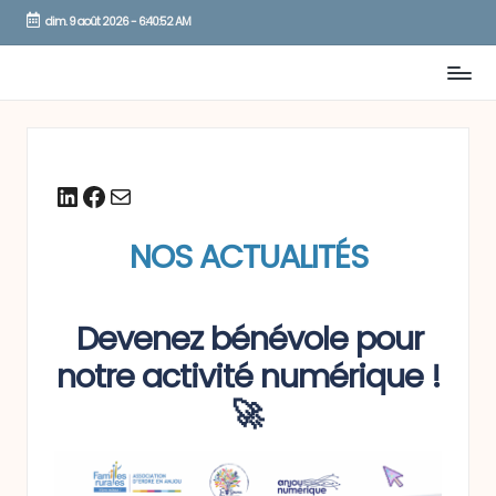
dim. 9 août 2026
-
6:40:52 AM
Skip
to
content
LinkedIn
Facebook
Mail
NOS ACTUALITÉS
Devenez bénévole pour
notre activité numérique !
🚀