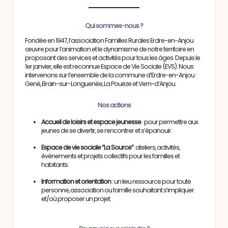
Qui sommes-nous ?
Fondée en 1947, l’association Familles Rurales Erdre-en-Anjou
œuvre pour l’animation et le dynamisme de notre territoire en
proposant des services et activités pour tous les âges. Depuis le
1er janvier, elle est reconnue Espace de Vie Sociale (EVS). Nous
intervenons sur l’ensemble de la commune d’Erdre-en-Anjou :
Gené, Brain-sur-Longuenée, La Pouëze et Vern-d’Anjou.
Nos actions
Accueil de loisirs et espace jeunesse
: pour permettre aux
jeunes de se divertir, se rencontrer et s’épanouir.
Espace de vie sociale “La Source”
: ateliers, activités,
événements et projets collectifs pour les familles et
habitants.
Information et orientation
: un lieu ressource pour toute
personne, association ou famille souhaitant s’impliquer.
et/où proposer un projet.