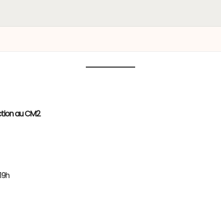
ction au CM2
.
 19h