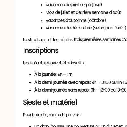
Vacances de printemps (avril)
Mois de juillet et dernière semaine d’août
Vacances d’automne (octobre)
Vacances de décembre (selon jours fériés)
La structure est fermée les
trois premières semaines d’
Inscriptions
Les enfants peuvent être inscrits :
À la journée
: 9h – 17h
À la demi-journée avec repas
: 9h – 13h30 ou 11h45
À la demi-journée sans repas
: 9h – 12h30 ou 13h30
Sieste et matériel
Pour la sieste, merci de prévoir :
Un drap-housse, une couverture ou un duvet et un 