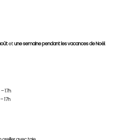
août
et
une semaine pendant les vacances de Noël
.
 – 17h
 – 17h
oreiller avec taie