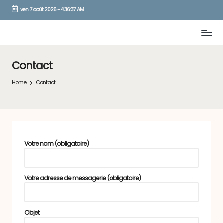
ven. 7 août 2026
-
4:36:37 AM
Skip
to
content
Contact
Home
Contact
Votre nom (obligatoire)
Votre adresse de messagerie (obligatoire)
Objet