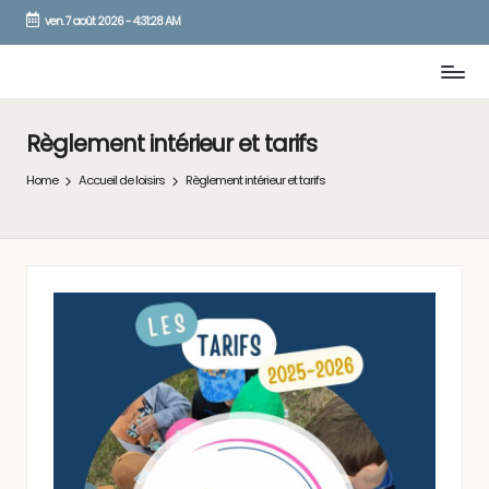
ven. 7 août 2026
-
4:31:28 AM
Skip
to
content
Règlement intérieur et tarifs
Home
Accueil de loisirs
Règlement intérieur et tarifs