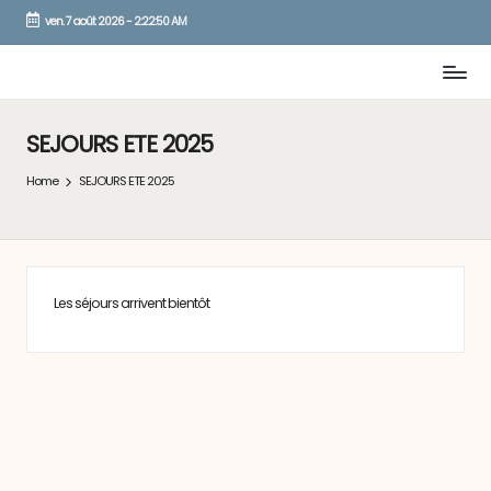
ven. 7 août 2026
-
2:22:50 AM
Skip
to
content
SEJOURS ETE 2025
Home
SEJOURS ETE 2025
Les séjours arrivent bientôt