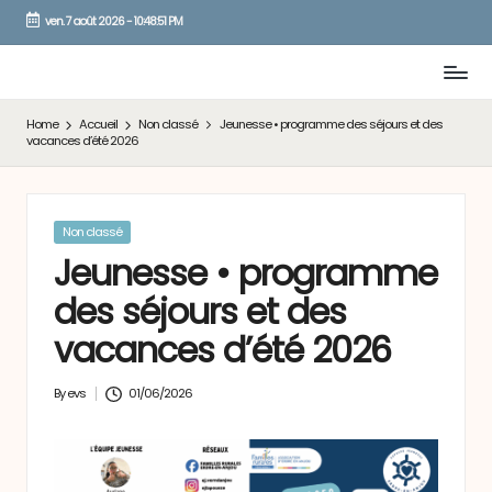
ven. 7 août 2026
-
10:48:51 PM
Skip
to
content
Home
Accueil
Non classé
Jeunesse • programme des séjours et des
vacances d’été 2026
Posted
Non classé
in
Jeunesse • programme
des séjours et des
vacances d’été 2026
By
evs
01/06/2026
Posted
by