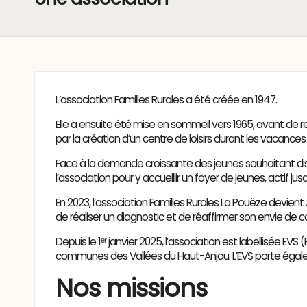
L’association Familles Rurales a été créée en 1947.
Elle a ensuite été mise en sommeil vers 1965, avant de r
par la création d’un centre de loisirs durant les vacances
Face à la demande croissante des jeunes souhaitant dispo
l’association pour y accueillir un foyer de jeunes, actif jus
En 2023, l’association Familles Rurales La Pouëze devien
de réaliser un diagnostic et de réaffirmer son envie de c
Depuis le 1ᵉʳ janvier 2025, l’association est labellisée
communes des Vallées du Haut-Anjou. L’EVS porte également
Nos missions