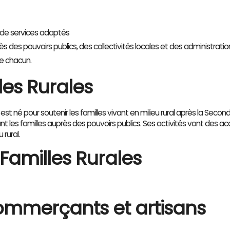
n de services adaptés
s des pouvoirs publics, des collectivités locales et des administratio
e chacun.
es Rurales
 né pour soutenir les familles vivant en milieu rural après la Seconde G
t les familles auprès des pouvoirs publics. Ses activités vont des accu
 rural.
Familles Rurales
ommerçants et artisans