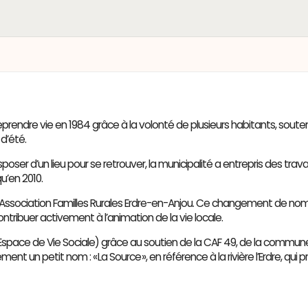
eprendre vie en 1984 grâce à la volonté de plusieurs habitants, souten
 d’été.
ser d’un lieu pour se retrouver, la municipalité a entrepris des trava
qu’en 2010.
t Association Familles Rurales Erdre-en-Anjou. Ce changement de nom 
ontribuer activement à l’animation de la vie locale.
 EVS (Espace de Vie Sociale) grâce au soutien de la CAF 49, de la co
 un petit nom : « La Source », en référence à la rivière l’Erdre, qui 