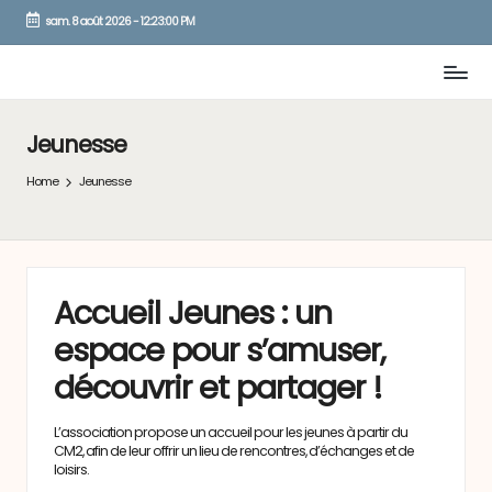
sam. 8 août 2026
-
12:23:00 PM
Skip
to
content
Jeunesse
Home
Jeunesse
Accueil Jeunes : un
espace pour s’amuser,
découvrir et partager !
L’association propose un accueil pour les jeunes à partir du
CM2, afin de leur offrir un lieu de rencontres, d’échanges et de
loisirs.