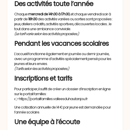
Des activités toute l’année
Chaque
mercredi de 14h30 à 17h30
, et chaque vendredi soir à
partir de
18h30
des activités variées ou sorties sont proposées :
jeux, ateliers créatifs, activités sportives, découvertes locales… le
tout dans une ambiance conviviale.
(Le tarif varie selon les activités proposées.)
Pendant les vacances scolaires
L’accueil fonctionne également en journée ou demi-journée,
avec un programme d’activités spécialement pensé pour les
jeunes et leurs envies.
(Tarifs selon les activités proposées.)
Inscriptions et tarifs
Pour participer, il suffit de créer un dossier d’inscription en ligne
sur le portail familles :
👉
https://portailfamilles.valleesduhautanjou.fr
Une cotisation annuelle de 14 € par jeune est demandée pour
l’année scolaire.
Une équipe à l’écoute