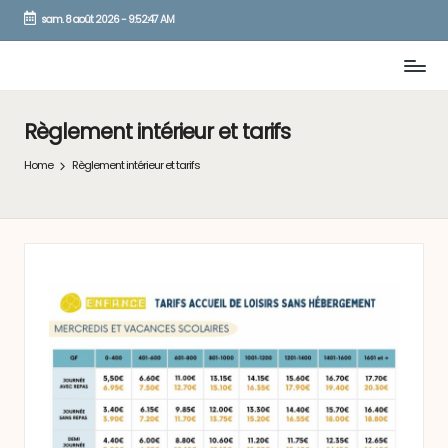
sam. 8 août 2026
-
9:52:47 AM
Skip
to
content
Règlement intérieur et tarifs
Home
Règlement intérieur et tarifs