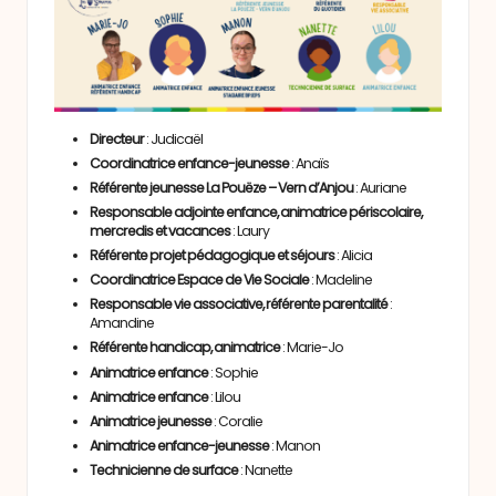
Directeur
: Judicaël
Coordinatrice enfance-jeunesse
: Anaïs
Référente jeunesse La Pouëze – Vern d’Anjou
: Auriane
Responsable adjointe enfance, animatrice périscolaire,
mercredis et vacances
: Laury
Référente projet pédagogique et séjours
: Alicia
Coordinatrice Espace de Vie Sociale
: Madeline
Responsable vie associative, référente parentalité
:
Amandine
Référente handicap, animatrice
: Marie-Jo
Animatrice enfance
: Sophie
Animatrice enfance
: Lilou
Animatrice jeunesse
: Coralie
Animatrice enfance-jeunesse
: Manon
Technicienne de surface
: Nanette