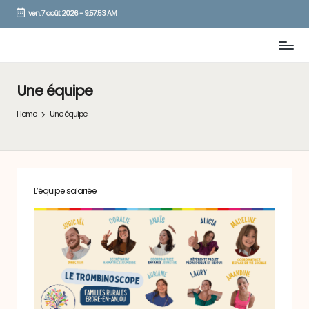
ven. 7 août 2026
-
9:57:53 AM
Skip
to
content
Une équipe
Home
Une équipe
L’équipe salariée