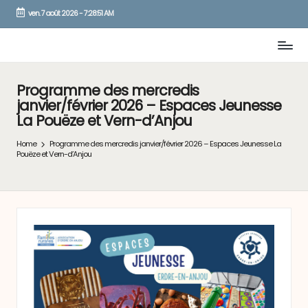
ven. 7 août 2026
-
7:28:51 AM
Skip
to
content
Programme des mercredis
janvier/février 2026 – Espaces Jeunesse
La Pouëze et Vern-d’Anjou
Home
Programme des mercredis janvier/février 2026 – Espaces Jeunesse La
Pouëze et Vern-d’Anjou