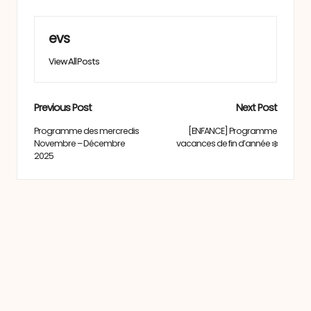
evs
View All Posts
Post
Previous Post
Next Post
navigation
Programme des mercredis
[ENFANCE] Programme
Novembre – Décembre
vacances de fin d’année ❄️
2025