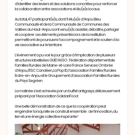
d’identifier des leviers et des solutions concrètes pour renforcer
la collaboration entre associations et élu(e)s locaux.
Au total, 47 participant(e)s, dont 11 élu(e)s d’Anjou Bleu
Communauté et de la Communauté de Communes des
Vallées du Haut-Anjou sont venu(e)s assister, débattre, partager
et coopérer. Les éléments présentés lors de la restitution
permettront de poursuivre l’accompagnement et le soutien à la
vie associative sur le territoire.
L’événement a pu voir le jour grâce à l’implication de plusieurs
structures labellisées GUID’ASSO :
Fédération départementale
Familles Rurales de Maine-et-Loire
France Services Ombrée
d’Anjou, l’ESC Candéen, La Pop ID, l’association Familles Rurales
Erdre-en-Anjou et le Groupement d’association Familles Rurales
du Pays Segréen
La matinée s’est achevée par un buffet antigaspi, délicieusement
préparé par l’
Association SolidariFood
Une belle démonstration de ce que la coopération peut
engendrer lorsqu’elle se construit ensemble : de l’innovation, du
lien et une énergie collective inspirante !