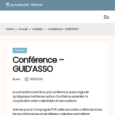
jeu. 6 août 2026
-
6:10:06 AM
Skip
to
content
Home
Accueil
Activités
Conférence – GUID’ASSO
Posted
Activités
in
Conférence –
GUID’ASSO
By
evs
18/11/2025
Posted
by
Le samedi 8 novembre, une conférence aussi originale
qu’atypique s’est tenue autour d’un thème essentiel : la
coopération entre collectivités et associations.
Animée par la Compagnie POP, cette rencontre a offert de riches
temps d’échanges et de réflexion collective, permettant