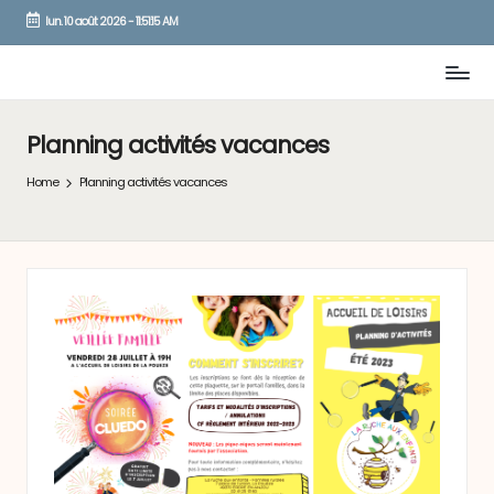
lun. 10 août 2026
-
11:51:16 AM
Skip
to
content
Planning activités vacances
Home
Planning activités vacances