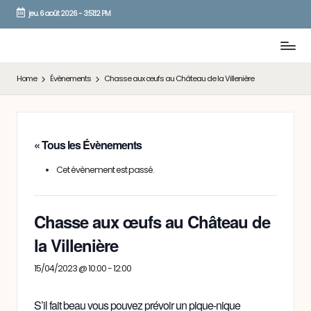
jeu. 6 août 2026
-
3:51:12 PM
Skip
to
content
Home
Évènements
Chasse aux œufs au Château de la Villenière
« Tous les Évènements
Cet évènement est passé.
Chasse aux œufs au Château de
la Villenière
15/04/2023 @ 10:00
-
12:00
S’il fait beau vous pouvez prévoir un pique-nique