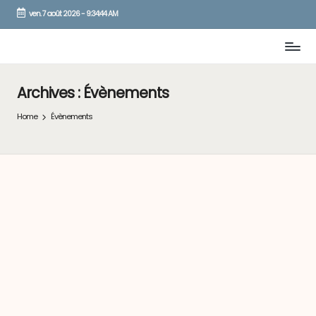
ven. 7 août 2026
-
9:34:44 AM
Skip
to
content
Archives :
Évènements
Home
Évènements