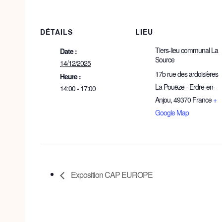
DÉTAILS
LIEU
Tiers-lieu communal La
Date :
Source
14/12/2025
17b rue des ardoisières
Heure :
La Pouëze - Erdre-en-
14:00 - 17:00
Anjou
,
49370
France
+
Google Map
Exposition CAP EUROPE