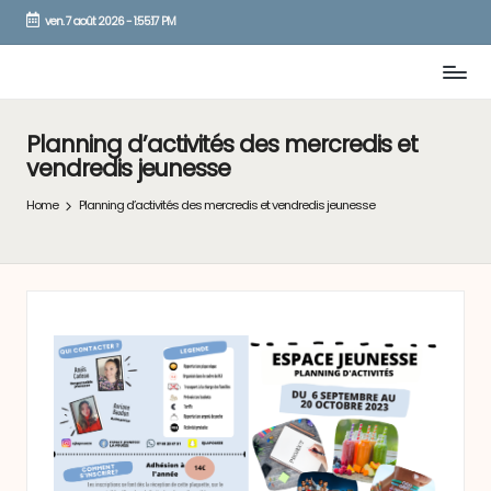
ven. 7 août 2026
-
1:55:17 PM
Skip
to
content
Planning d’activités des mercredis et
vendredis jeunesse
Home
Planning d’activités des mercredis et vendredis jeunesse