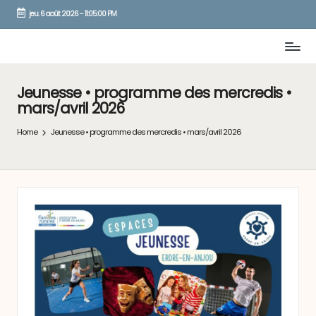
jeu. 6 août 2026
-
11:05:00 PM
Skip
to
content
Jeunesse • programme des mercredis •
mars/avril 2026
Home
Jeunesse • programme des mercredis • mars/avril 2026