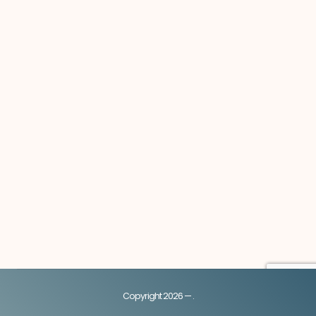
Copyright 2026 — .