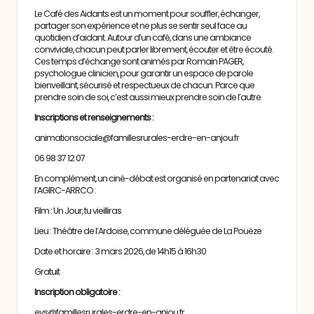
Le Café des Aidants est un moment pour souffler, échanger,
partager son expérience et ne plus se sentir seul face au
quotidien d’aidant. Autour d’un café, dans une ambiance
conviviale, chacun peut parler librement, écouter et être écouté.
Ces temps d’échange sont animés par Romain PAGER,
psychologue clinicien, pour garantir un espace de parole
bienveillant, sécurisé et respectueux de chacun. Parce que
prendre soin de soi, c’est aussi mieux prendre soin de l’autre
Inscriptions et renseignements :
animationsociale@famillesrurales-erdre-en-anjou.fr
06 98 37 12 07
En complément, un ciné-débat est organisé en partenariat avec
l’AGIRC-ARRCO :
Film : Un Jour, tu vieilliras
Lieu : Théâtre de l’Ardoise, commune déléguée de La Pouëze
Date et horaire : 3 mars 2026, de 14h15 à 16h30
Gratuit
Inscription obligatoire :
evs@famillesrurales-erdre-en-anjou.fr