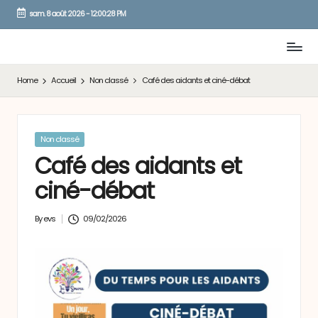
sam. 8 août 2026
-
12:00:28 PM
Skip
to
content
Home
Accueil
Non classé
Café des aidants et ciné-débat
Posted
Non classé
in
Café des aidants et
ciné-débat
By
evs
09/02/2026
Posted
by