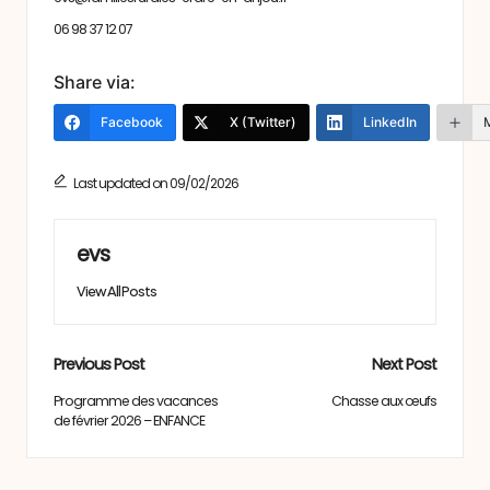
06 98 37 12 07
Share via:
Facebook
X (Twitter)
LinkedIn
Last updated on 09/02/2026
evs
View All Posts
Post
Previous Post
Next Post
navigation
Programme des vacances
Chasse aux œufs
de février 2026 – ENFANCE