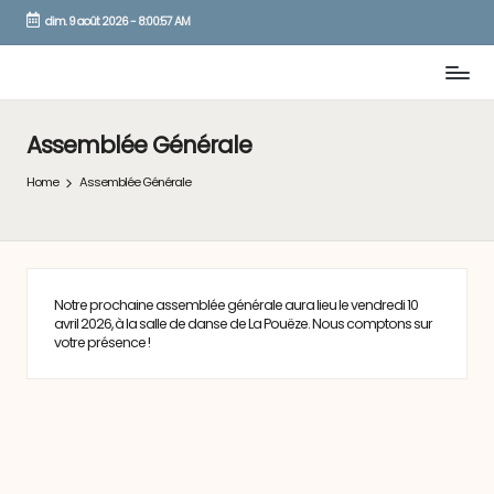
dim. 9 août 2026
-
8:00:57 AM
Skip
to
content
Assemblée Générale
Home
Assemblée Générale
Notre prochaine assemblée générale aura lieu le vendredi 10
avril 2026, à la salle de danse de La Pouëze. Nous comptons sur
votre présence !